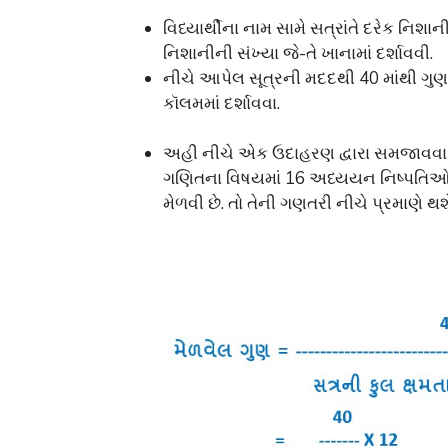
વિધ્યાર્થીના નામ સામે સત્રાંતે દરેક નિશા
નિશાનીની સંખ્યા જે-તે ખાનામાં દર્શાવવી.
નીચે આપેલ સૂત્રની મદદથી 40 માંથી ગુ
કૉલમમાં દર્શાવવા.
અહી નીચે એક ઉદાહરણ દ્વારા સમજાવવા નો 
ગણિતના વિષયમાં 16 અધ્યયન નિષ્પતિઓમ
મેળવી છે. તો તેની ગણતરી નીચે પ્રમાણે થશ