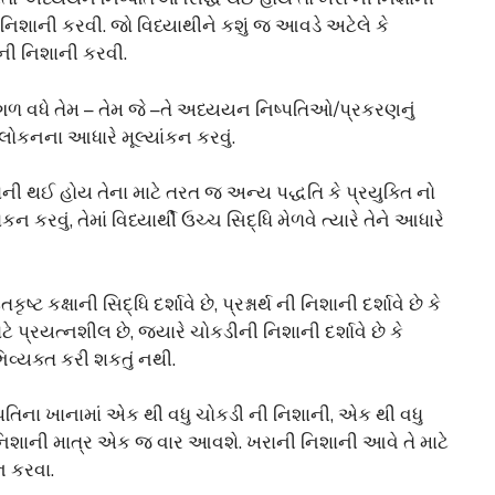
ી નિશાની કરવી. જો વિધ્યાથીને કશું જ આવડે અટેલે કે
ની નિશાની કરવી.
ળ વધે તેમ – તેમ જે –તે અધ્યયન નિષ્પતિઓ/પ્રકરણનું
લોકનના આધારે મૂલ્યાંકન કરવું.
 નિશાની થઈ હોય તેના માટે તરત જ અન્ય પદ્ધતિ કે પ્રયુક્તિ નો
કરવું, તેમાં વિધ્યાર્થી ઉચ્ચ સિદ્ધિ મેળવે ત્યારે તેને આધારે
્ષાની સિદ્ધિ દર્શાવે છે, પ્રશ્નાર્થ ની નિશાની દર્શાવે છે કે
રયત્નશીલ છે, જ્યારે ચોકડીની નિશાની દર્શાવે છે કે
યક્ત કરી શકતું નથી.
્પતિના ખાનામાં એક થી વધુ ચોકડી ની નિશાની, એક થી વધુ
ાની નિશાની માત્ર એક જ વાર આવશે. ખરાની નિશાની આવે તે માટે
્ન કરવા.