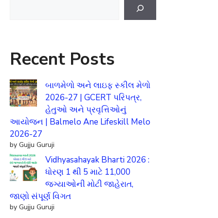
Search
Recent Posts
બાળમેળો અને લાઇફ સ્કીલ મેળો
2026-27 | GCERT પરિપત્ર,
હેતુઓ અને પ્રવૃત્તિઓનું
આયોજન | Balmelo Ane Lifeskill Melo
2026-27
by Gujju Guruji
Vidhyasahayak Bharti 2026 :
ધોરણ 1 થી 5 માટે 11,000
જગ્યાઓની મોટી જાહેરાત,
જાણો સંપૂર્ણ વિગત
by Gujju Guruji