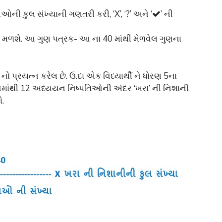
નીઓની કુલ સંખ્યાની ગણતરી કરી, ‘X’, ‘?’ અને ‘
’ ની
ણ મળશે. આ ગુણ પત્રક- આ ના 40 માંથી મેળવેલ ગુણના
પ્રયત્ન કરેલ છે. ઉ.દા એક વિધ્યાર્થી ને ધોરણ 5ના
ાંથી 12 અધ્યયન નિષ્પતિઓની અંદર ‘ખરા’ ની નિશાની
ે.