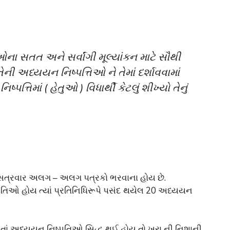
ના સતત અને સર્વાંગી મૂલ્યાંકન માટે સૌથી
ી અધ્યયન નિષ્પત્તિઓ ને તેમાં દર્શાવવામાં
તિમાં ( હેતુઓ ) વિધાર્થી કેટલું શીખ્યો તેનું
 સત્રવાર અલગ – અલગ પત્રકો ભરવાના હોય છે.
્પતિઓ હોય ત્યાં પ્રતિનિધિરૂપે પસંદ થયેલ 20 અધ્યયન
રતાં અધ્યયન નિષ્પતિઓ સિદ્ધ થઈ હોય તો ખરા ની નિશાની