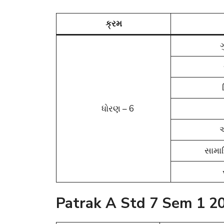
ક્રમ
ગ
ધોરણ – 6
અ
સામા
Patrak A Std 7 Sem 1 2