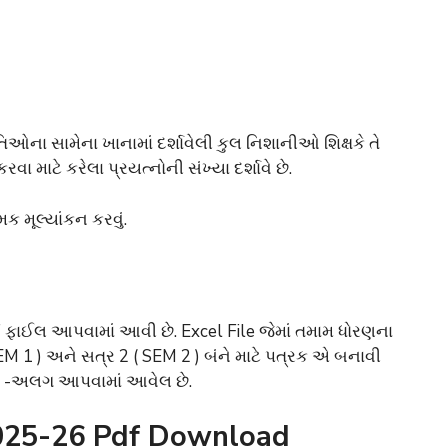
િઓના સામેના ખાનામાં દર્શાવેલી કુલ નિશાનીઓ શિક્ષકે તે
વા માટે કરેલા પ્રયત્નોની સંખ્યા દર્શાવે છે.
ક મૂલ્યાંકન કરવું.
 ફાઈલ આપવામાં આવી છે. Excel File જેમાં તમામ ધોરણના
M 1 ) અને સત્ર 2 ( SEM 2 ) બંને માટે પત્રક એ બનાવી
લગ -અલગ આપવામાં આવેલ છે.
025-26 Pdf Download