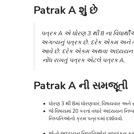
Patrak A શું છે
પત્રક A એ ધોરણ 3 થી 8 ના વિધાર્થીઓ
અગત્યનું પત્રક છે. દરેક એકમ અને તેન
આવે છે. દરેક એકમ અથવા અધ્યયન નિષ્પત્
નોંધ રાખતું પત્રક એટલે પત્રક A.
Patrak A ની સમજૂતી
ધોરણ 3 થી 8માં ધોરણવાર, વિષયવાર અને
જે વિષયમાં 20 કરતાં વધારે અધ્યયન નિષ
નિષ્પતિઓનો ક્રમ પત્રકમાં દર્શાવવો.
જે-તે અધ્યયન નિષ્પતિઓનું મૂલ્યાંકન ક