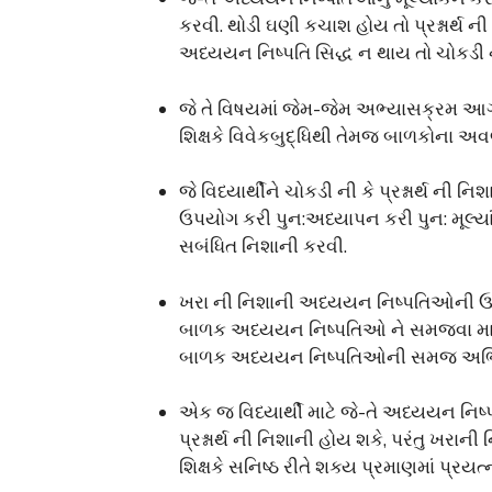
કરવી. થોડી ઘણી કચાશ હોય તો પ્રશ્નાર્થ ન
અધ્યયન નિષ્પતિ સિદ્ધ ન થાય તો ચોકડી 
જે તે વિષયમાં જેમ-જેમ અભ્યાસક્રમ આગ
શિક્ષકે વિવેકબુદ્ધિથી તેમજ બાળકોના અવ
જે વિધ્યાર્થીને ચોકડી ની કે પ્રશ્નાર્થ ની
ઉપયોગ કરી પુન:અધ્યાપન કરી પુન: મૂલ્યાંકન 
સબંધિત નિશાની કરવી.
ખરા ની નિશાની અધ્યયન નિષ્પતિઓની ઉતકૃષ્ટ કક
બાળક અધ્યયન નિષ્પતિઓ ને સમજવા માટે પ્
બાળક અધ્યયન નિષ્પતિઓની સમજ અભિવ્
એક જ વિધ્યાર્થી માટે જે-તે અધ્યયન નિષ
પ્રશ્નાર્થ ની નિશાની હોય શકે, પરંતુ ખર
શિક્ષકે સનિષ્ઠ રીતે શક્ય પ્રમાણમાં પ્રયત