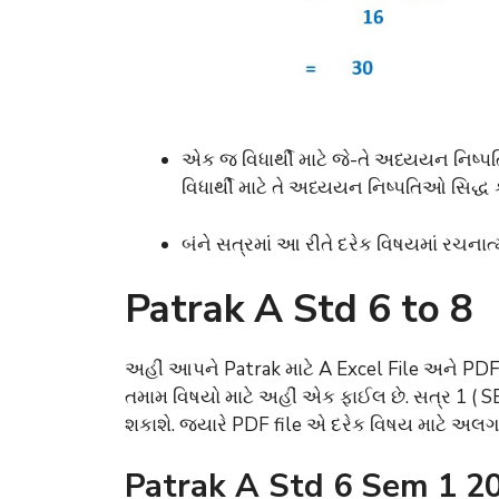
એક જ વિધાર્થી માટે જે-તે અધ્યયન નિષ્પત
વિધાર્થી માટે તે અધ્યયન નિષ્પતિઓ સિદ્ધ કર
બંને સત્રમાં આ રીતે દરેક વિષયમાં રચનાત્મ
Patrak A Std 6 to 8
અહીં આપને Patrak માટે A Excel File અને PDF
તમામ વિષયો માટે અહીં એક ફાઈલ છે. સત્ર 1 ( SE
શકાશે. જયારે PDF file એ દરેક વિષય માટે અ
Patrak A Std 6 Sem 1 2