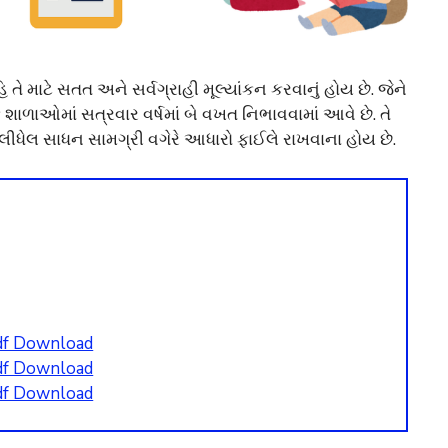
િ તે માટે સતત અને સર્વગ્રાહી મૂલ્યાંકન કરવાનું હોય છે. જેને
 શાળાઓમાં સત્રવાર વર્ષમાં બે વખત નિભાવવામાં આવે છે. તે
ાં લીધેલ સાધન સામગ્રી વગેરે આધારો ફાઈલે રાખવાના હોય છે.
df Download
df Download
df Download