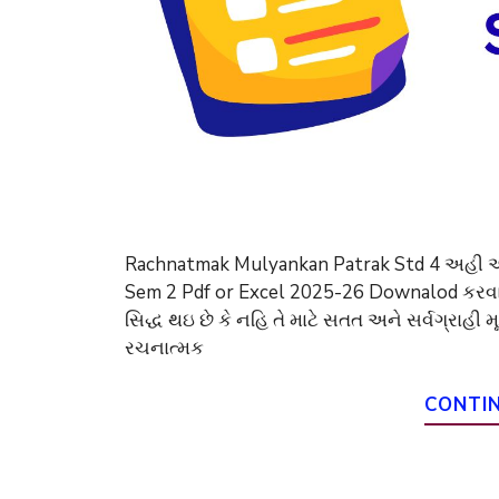
Rachnatmak Mulyankan Patrak Std 4 અહી આ બ્
Sem 2 Pdf or Excel 2025-26 Downalod કરવા મા
સિદ્ધ થઇ છે કે નહિ તે માટે સતત અને સર્વગ્રાહી મ
રચનાત્મક
CONTI