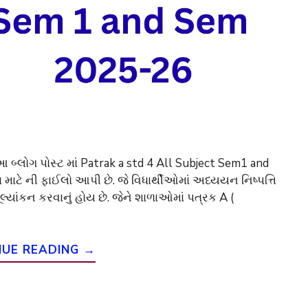
લોગ પોસ્ટ માં Patrak a std 4 All Subject Sem1 and
ટે ની ફાઈલો આપી છે. જે વિધાર્થીઓમાં અધ્યયન નિષ્પત્તિ
ૂલ્યાંકન કરવાનું હોય છે. જેને શાળાઓમાં પત્રક A (
NUE READING →