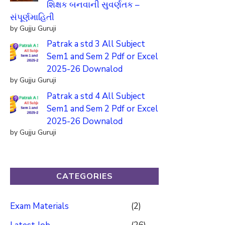
શિક્ષક બનવાની સુવર્ણતક –
સંપૂર્ણમાહિતી
by Gujju Guruji
Patrak a std 3 All Subject
Sem1 and Sem 2 Pdf or Excel
2025-26 Downalod
by Gujju Guruji
Patrak a std 4 All Subject
Sem1 and Sem 2 Pdf or Excel
2025-26 Downalod
by Gujju Guruji
CATEGORIES
Exam Materials
(2)