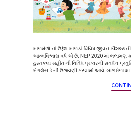
બાળમેળો નો ઉદ્દેશ બાળકો વિવિધ જીવન કૌશલ્યન
આત્મવિશ્વાસ વધે એ છે. NEP 2020 માં ભલામણ કર
હસ્તકલા સહીત ની વિવિધ પ્રકારની સવર્ધન પ્રવુત
બેગલેસ ડે ની ઉજવણી કરવામાં આવે. બાળમેળા માં
CONTI