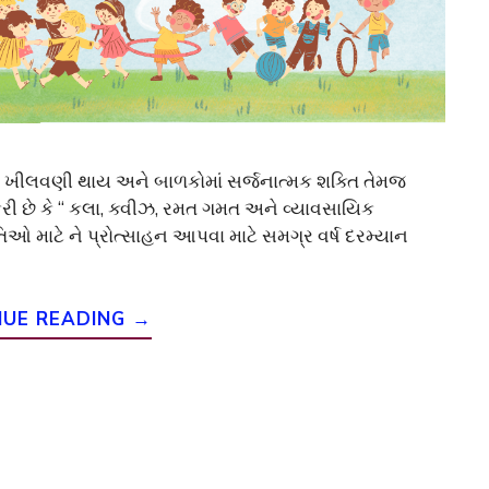
ી ખીલવણી થાય અને બાળકોમાં સર્જનાત્મક શક્તિ તેમજ
ી છે કે “ કલા, ક્વીઝ, રમત ગમત અને વ્યાવસાયિક
િઓ માટે ને પ્રોત્સાહન આપવા માટે સમગ્ર વર્ષ દરમ્યાન
NUE READING →