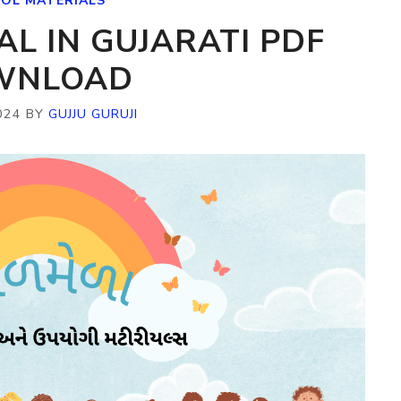
OL MATERIALS
L IN GUJARATI PDF
WNLOAD
024
BY
GUJJU GURUJI