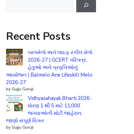
Search
Recent Posts
બાળમેળો અને લાઇફ સ્કીલ મેળો
2026-27 | GCERT પરિપત્ર,
હેતુઓ અને પ્રવૃત્તિઓનું
આયોજન | Balmelo Ane Lifeskill Melo
2026-27
by Gujju Guruji
Vidhyasahayak Bharti 2026 :
ધોરણ 1 થી 5 માટે 11,000
જગ્યાઓની મોટી જાહેરાત,
જાણો સંપૂર્ણ વિગત
by Gujju Guruji