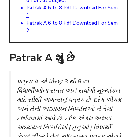
8 For All Subject
Patrak A 6 to 8 Pdf Download For Sem
1
Patrak A 6 to 8 Pdf Download For Sem
2
Patrak A શું છે
પત્રક A એ ધોરણ 3 થી 8 ના
વિધાર્થીઓના સતત અને સર્વાંગી મૂલ્યાંકન
માટે સૌથી અગત્યનું પત્રક છે. દરેક એકમ
અને તેની અધ્યયન નિષ્પત્તિઓ ને તેમાં
દર્શાવવામાં આવે છે. દરેક એકમ અથવા
અધ્યયન નિષ્પત્તિમાં ( હેતુઓ ) વિધાર્થી
કેટલું શીખ્યો તેનું નોંધ રાખતું પત્રક એટલે