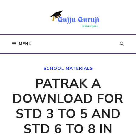
Skip
to
content
MENU
SCHOOL MATERIALS
PATRAK A
DOWNLOAD FOR
STD 3 TO 5 AND
STD 6 TO 8 IN