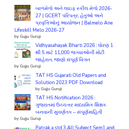
બાળમેળો અને લાઇફ સ્કીલ મેળો 2026-
27 | GCERT પરિપત્ર, હેતુઓ અને
પ્રવૃત્તિઓનું આયોજન | Balmelo Ane
Lifeskill Melo 2026-27
by Gujju Guruji
Vidhyasahayak Bharti 2026 : ધોરણ 1
થી 5 માટે 11,000 જગ્યાઓની મોટી
જાહેરાત, જાણો સંપૂર્ણ વિગત
by Gujju Guruji
TAT HS Gujarati Old Papers and
Solution 2023 PDF Download
by Gujju Guruji
TAT HS Notification 2026 :
ગુજરાતમાં ઉચ્ચત્તર માધ્યમિક શિક્ષક
બનવાની સુવર્ણતક – સંપૂર્ણમાહિતી
by Gujju Guruji
Patrak a std 3 All Subject Sem1 and