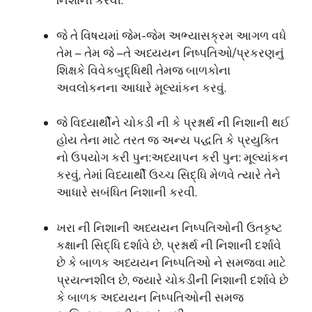
નિશાની કરવી.
જે તે વિષયમાં જેમ-જેમ અભ્યાસક્રમ આગળ વધે
તેમ – તેમ જે –તે અધ્યયન નિષ્પતિઓ/પ્રકરણનું
શિક્ષકે વિવેકબુદ્ધિથી તેમજ બાળકોના
અવલોકનના આધારે મૂલ્યાંકન કરવું.
જે વિધ્યાર્થીને ચોકડી ની કે પ્રશ્નાર્થ ની નિશાની થઈ
હોય તેના માટે તરત જ અન્ય પદ્ધતિ કે પ્રયુક્તિ
નો ઉપયોગ કરી પુન:અધ્યાપન કરી પુન: મૂલ્યાંકન
કરવું, તેમાં વિધ્યાર્થી ઉચ્ચ સિદ્ધિ મેળવે ત્યારે તેને
આધારે સબંધિત નિશાની કરવી.
ખરા ની નિશાની અધ્યયન નિષ્પતિઓની ઉતકૃષ્ટ
કક્ષાની સિદ્ધિ દર્શાવે છે, પ્રશ્નાર્થ ની નિશાની દર્શાવે
છે કે બાળક અધ્યયન નિષ્પતિઓ ને સમજવા માટે
પ્રયત્નશીલ છે, જ્યારે ચોકડીની નિશાની દર્શાવે છે
કે બાળક અધ્યયન નિષ્પતિઓની સમજ