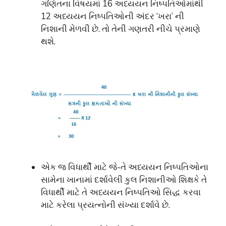
ગણિતના વિષયમાં 16 અધ્યયન નિષ્પતિઓમાંથી
12 અધ્યયન નિષ્પતિઓની અંદર ‘ખરા’ ની
નિશાની મેળવી છે. તો તેની ગણતરી નીચે પ્રમાણે
થશે.
એક જ વિધાર્થી માટે જે-તે અધ્યયન નિષ્પતિઓના
સામેના ખાનામાં દર્શાવેલી કુલ નિશાનીઓ શિક્ષકે તે
વિધાર્થી માટે તે અધ્યયન નિષ્પતિઓ સિદ્ધ કરવા
માટે કરેલા પ્રયત્નોની સંખ્યા દર્શાવે છે.