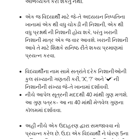
અભિવ્યક્ત કરી શકતું નથી.
એક જ વિધ્યાર્થી માટે જે-તે અધ્યયન નિષ્પતિના
ખાનામાં એક થી વધુ ચોકડી ની નિશાની, એક થી
વધુ પ્રશ્નાર્થ ની નિશાની હોય શકે, પરંતુ ખરાની
નિશાની માત્ર એક જ વાર આવશે. ખરાની નિશાની
આવે તે માટે શિક્ષકે સનિષ્ઠ રીતે શક્ય પ્રમાણમાં
પ્રયત્ન કરવા.
વિધ્યાર્થીના નામ સામે સત્રાંતે દરેક નિશાનીઓની
કુલ સંખ્યાની ગણતરી કરી, ‘X’, ‘?’ અને ‘
’ ની
નિશાનીની સંખ્યા જે-તે ખાનામાં દર્શાવવી.
નીચે આપેલ સૂત્રની મદદથી 40 માંથી ગુણ મળશે.
આ ગુણ પત્રક- આ ના 40 માંથી મેળવેલ ગુણના
કૉલમમાં દર્શાવવા.
અહી નીચે એક ઉદાહરણ દ્વારા સમજાવવા નો
પ્રયત્ન કરેલ છે. ઉ.દા એક વિધ્યાર્થી ને ધોરણ 5ના