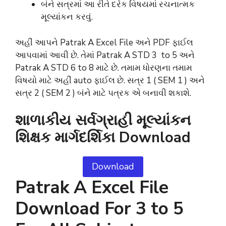
બંને સત્રમાં આ રીતે દરેક વિષયમાં રચનાત્મક
મૂલ્યાંકન કરવું.
અહીં આપને Patrak A Excel File અને PDF ફાઈલ
આપવામાં આવી છે. તેમાં Patrak A STD 3 to 5 અને
Patrak A STD 6 to 8 માટે છે. તમામ ધોરણના તમામ
વિષયો માટે અહીં auto ફાઈલ છે. સત્ર 1 ( SEM 1 ) અને
સત્ર 2 ( SEM 2 ) બંને માટે પત્રક એ બનાવી શકાશે.
શાળાકીય સર્વગ્રાહી મૂલ્યાંકન
શિક્ષક માર્ગદર્શિકા Download
Download
Patrak A Excel File
Download For 3 to 5