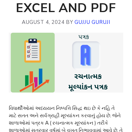
EXCEL AND PDF
AUGUST 4, 2024
BY
GUJJU GURUJI
વિધાર્થીઓમાં અધ્યયન નિષ્પત્તિ સિદ્ધ થઇ છે કે નહિ તે
માટે સતત અને સર્વગ્રાહી મૂલ્યાંકન કરવાનું હોય છે. જેને
શાળાઓમાં પત્રક A ( રચનાત્મક મૂલ્યાંકન ) તરીકે
શાળાઓમાં સત્રવાર વર્ષમાં બે વખત નિભાવવામાં આવે છે. તે