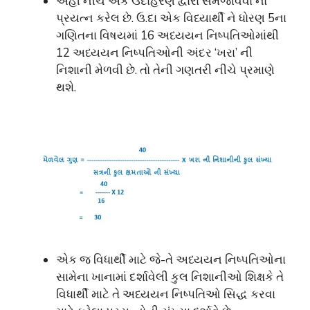
અહી નીચે એક ઉદાહરણ દ્વારા સમજાવવા નો
પ્રયત્ન કરેલ છે. ઉ.દા એક વિધ્યાર્થી ને ધોરણ 5ના
ગણિતના વિષયમાં 16 અધ્યયન નિષ્પતિઓમાંથી
12 અધ્યયન નિષ્પતિઓની અંદર ‘ખરા’ ની
નિશાની મેળવી છે. તો તેની ગણતરી નીચે પ્રમાણે
થશે.
એક જ વિધાર્થી માટે જે-તે અધ્યયન નિષ્પતિઓના
સામેના ખાનામાં દર્શાવેલી કુલ નિશાનીઓ શિક્ષકે તે
વિધાર્થી માટે તે અધ્યયન નિષ્પતિઓ સિદ્ધ કરવા