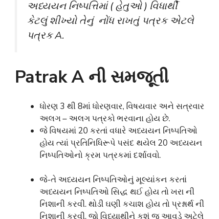
અધ્યયન નિષ્પત્તિમાં ( હેતુઓ ) વિધાર્થી
કેટલું શીખ્યો તેનું નોંધ રાખતું પત્રક એટલે
પત્રક A.
Patrak A ની સમજૂતી
ધોરણ 3 થી 8માં ધોરણવાર, વિષયવાર અને સત્રવાર
અલગ – અલગ પત્રકો ભરવાના હોય છે.
જે વિષયમાં 20 કરતાં વધારે અધ્યયન નિષ્પતિઓ
હોય ત્યાં પ્રતિનિધિરૂપે પસંદ થયેલ 20 અધ્યયન
નિષ્પતિઓનો ક્રમ પત્રકમાં દર્શાવવો.
જે-તે અધ્યયન નિષ્પતિઓનું મૂલ્યાંકન કરતાં
અધ્યયન નિષ્પતિઓ સિદ્ધ થઈ હોય તો ખરા ની
નિશાની કરવી. થોડી ઘણી કચાશ હોય તો પ્રશ્નાર્થ ની
નિશાની કરવી. જો વિધ્યાથીને કશું જ આવડે અટેલે