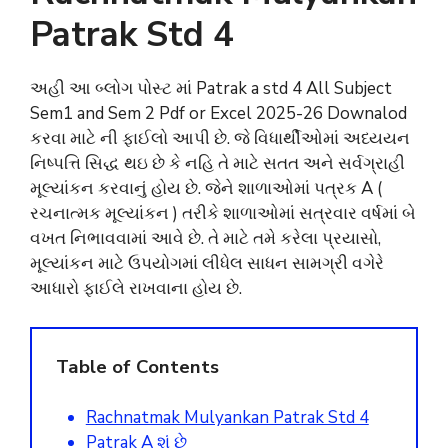
Patrak Std 4
અહી આ બ્લોગ પોસ્ટ માં Patrak a std 4 All Subject
Sem1 and Sem 2 Pdf or Excel 2025-26 Downalod
કરવા માટે ની ફાઈલો આપી છે. જે વિધાર્થીઓમાં અધ્યયન
નિષ્પત્તિ સિદ્ધ થઇ છે કે નહિ તે માટે સતત અને સર્વગ્રાહી
મૂલ્યાંકન કરવાનું હોય છે. જેને શાળાઓમાં પત્રક A (
રચનાત્મક મૂલ્યાંકન ) તરીકે શાળાઓમાં સત્રવાર વર્ષમાં બે
વખત નિભાવવામાં આવે છે. તે માટે તમે કરેલા પ્રયાસો,
મૂલ્યાંકન માટે ઉપયોગમાં લીધેલ સાધન સામગ્રી વગેરે
આધારો ફાઈલે રાખવાના હોય છે.
Table of Contents
Rachnatmak Mulyankan Patrak Std 4
Patrak A શું છે