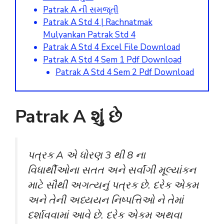
Patrak A ની સમજૂતી
Patrak A Std 4 | Rachnatmak
Mulyankan Patrak Std 4
Patrak A Std 4 Excel File Download
Patrak A Std 4 Sem 1 Pdf Download
Patrak A Std 4 Sem 2 Pdf Download
Patrak A શું છે
પત્રક A એ ધોરણ 3 થી 8 ના
વિધાર્થીઓના સતત અને સર્વાંગી મૂલ્યાંકન
માટે સૌથી અગત્યનું પત્રક છે. દરેક એકમ
અને તેની અધ્યયન નિષ્પત્તિઓ ને તેમાં
દર્શાવવામાં આવે છે. દરેક એકમ અથવા