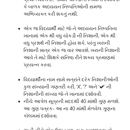
કે બાળક અધ્યયન નિષ્પતિઓની સમજ
અભિવ્યક્ત કરી શકતું નથી.
એક જ વિધ્યાર્થી માટે જે-તે અધ્યયન નિષ્પતિના
ખાનામાં એક થી વધુ ચોકડી ની નિશાની, એક થી
વધુ પ્રશ્નાર્થ ની નિશાની હોય શકે, પરંતુ ખરાની
નિશાની માત્ર એક જ વાર આવશે. ખરાની નિશાની
આવે તે માટે શિક્ષકે સનિષ્ઠ રીતે શક્ય પ્રમાણમાં
પ્રયત્ન કરવા.
વિધ્યાર્થીના નામ સામે સત્રાંતે દરેક નિશાનીઓની
કુલ સંખ્યાની ગણતરી કરી, ‘X’, ‘?’ અને ‘
’ ની
નિશાનીની સંખ્યા જે-તે ખાનામાં દર્શાવવી.
નીચે આપેલ સૂત્રની મદદથી 40 માંથી ગુણ મળશે.
આ ગુણ પત્રક- આ ના 40 માંથી મેળવેલ ગુણના
કૉલમમાં દર્શાવવા.