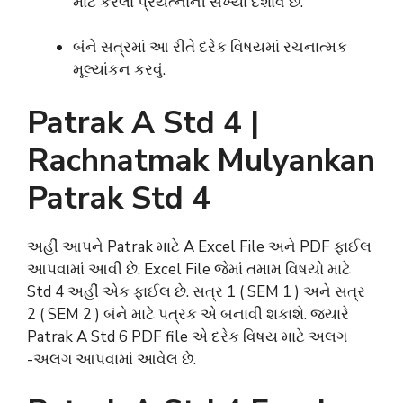
માટે કરેલા પ્રયત્નોની સંખ્યા દર્શાવે છે.
બંને સત્રમાં આ રીતે દરેક વિષયમાં રચનાત્મક
મૂલ્યાંકન કરવું.
Patrak A Std 4 |
Rachnatmak Mulyankan
Patrak Std 4
અહીં આપને Patrak માટે A Excel File અને PDF ફાઈલ
આપવામાં આવી છે. Excel File જેમાં તમામ વિષયો માટે
Std 4 અહીં એક ફાઈલ છે. સત્ર 1 ( SEM 1 ) અને સત્ર
2 ( SEM 2 ) બંને માટે પત્રક એ બનાવી શકાશે. જયારે
Patrak A Std 6 PDF file એ દરેક વિષય માટે અલગ
-અલગ આપવામાં આવેલ છે.