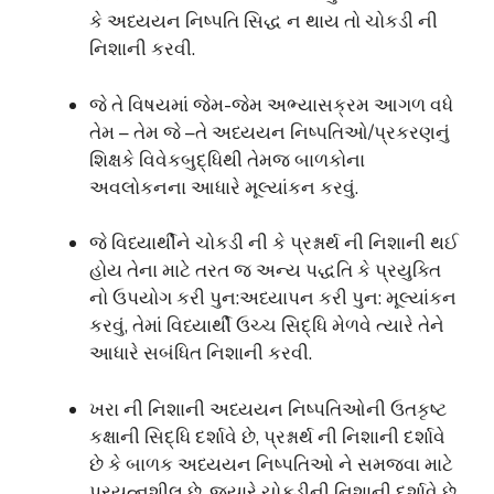
કે અધ્યયન નિષ્પતિ સિદ્ધ ન થાય તો ચોકડી ની
નિશાની કરવી.
જે તે વિષયમાં જેમ-જેમ અભ્યાસક્રમ આગળ વધે
તેમ – તેમ જે –તે અધ્યયન નિષ્પતિઓ/પ્રકરણનું
શિક્ષકે વિવેકબુદ્ધિથી તેમજ બાળકોના
અવલોકનના આધારે મૂલ્યાંકન કરવું.
જે વિધ્યાર્થીને ચોકડી ની કે પ્રશ્નાર્થ ની નિશાની થઈ
હોય તેના માટે તરત જ અન્ય પદ્ધતિ કે પ્રયુક્તિ
નો ઉપયોગ કરી પુન:અધ્યાપન કરી પુન: મૂલ્યાંકન
કરવું, તેમાં વિધ્યાર્થી ઉચ્ચ સિદ્ધિ મેળવે ત્યારે તેને
આધારે સબંધિત નિશાની કરવી.
ખરા ની નિશાની અધ્યયન નિષ્પતિઓની ઉતકૃષ્ટ
કક્ષાની સિદ્ધિ દર્શાવે છે, પ્રશ્નાર્થ ની નિશાની દર્શાવે
છે કે બાળક અધ્યયન નિષ્પતિઓ ને સમજવા માટે
પ્રયત્નશીલ છે, જ્યારે ચોકડીની નિશાની દર્શાવે છે