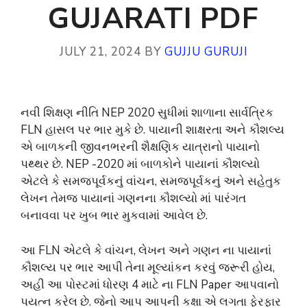
GUJARATI PDF
JULY 21, 2024
BY
GUJJU GURUJI
નવી શિક્ષણ નીતિ NEP 2020 સુધીમાં શાળાના સાર્વત્રિક
FLN હાસલ પર ભાર મુકે છે. પાયાની શાક્ષરતા અને કૌશલ્ય
એ બાળકની જીવનભરની શૈક્ષણિક યાત્રાનો પાયાનો
પથ્થર છે. NEP -2020 માં બાળકોને પાયાનાં કૌશલ્યો
એટલે કે સમજપૂર્વકનું વાંચન, સમજપૂર્વકનું અને સહેતુક
લેખન તેમજ પાયાનાં ગણનના કૌશલ્યો માં પારંગત
બનાવવા પર ખુબ ભાર મુકવામાં આવેલ છે.
આ FLN એટલે કે વાંચન, લેખન અને ગણન ના પાયાનાં
કૌશલ્ય પર ભાર આપી તેના મૂલ્યાંકન કરવું જરૂરી હોય,
અહી આ પોસ્ટમાં ધોરણ 4 માટે ના FLN Paper આપવાનો
પયત્ન કરેલ છે. જેનો આપ આપની કક્ષા એ લગતા ફેરફાર