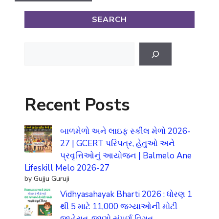
SEARCH
Search
Recent Posts
બાળમેળો અને લાઇફ સ્કીલ મેળો 2026-
27 | GCERT પરિપત્ર, હેતુઓ અને
પ્રવૃત્તિઓનું આયોજન | Balmelo Ane
Lifeskill Melo 2026-27
by Gujju Guruji
Vidhyasahayak Bharti 2026 : ધોરણ 1
થી 5 માટે 11,000 જગ્યાઓની મોટી
જાહેરાત, જાણો સંપૂર્ણ વિગત