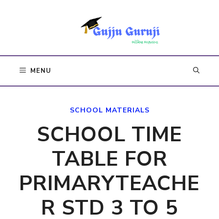
Skip
to
content
MENU
SCHOOL MATERIALS
SCHOOL TIME
TABLE FOR
PRIMARYTEACHE
R STD 3 TO 5