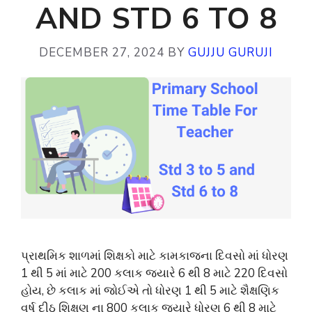
AND STD 6 TO 8
DECEMBER 27, 2024
BY
GUJJU GURUJI
પ્રાથમિક શાળમાં શિક્ષકો માટે કામકાજના દિવસો માં ધોરણ
1 થી 5 માં માટે 200 કલાક જયારે 6 થી 8 માટે 220 દિવસો
હોય, છે કલાક માં જોઈએ તો ધોરણ 1 થી 5 માટે શૈક્ષણિક
વર્ષ દીઠ શિક્ષણ ના 800 કલાક જયારે ધોરણ 6 થી 8 માટે