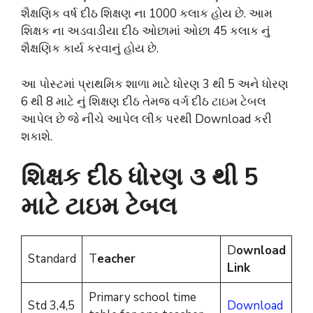
શૈક્ષણિક વર્ષ દીઠ શિક્ષણ ના 1000 કલાક હોય છે. આમ
શિક્ષક ના અડવાડીયા દીઠ ઓછામાં ઓછા 45 કલાક નું
શૈક્ષણિક કાર્ય કરવાનું હોય છે.
આ પોસ્ટમાં પ્રાથમિક શાળા માટે ધોરણ 3 થી 5 અને ધોરણ
6 થી 8 માટે નું શિક્ષણ દીઠ તેમજ વર્ગ દીઠ ટાઇમ ટેબલ
આપેલ છે જે નીચે આપેલ લીક પરથી Download કરી
શકાશે.
શિક્ષક દીઠ ધોરણ ૩ થી 5
માટે ટાઇમ ટેબલ
D
ownload
Standard
T
eacher
Link
Primary school time
Std 3,4,5
Download