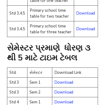
table for one teacher
Primary school time
Std 3,4,5
Download
table for two teacher
Primary school time
Std 3,4,5
Download
table for three teacher
સેમેસ્ટર પ્રમાણે ધોરણ ૩
થી 5 માટે ટાઇમ ટેબલ
Std.
સેમેસ્ટર
Download Link
Std 3
Sem 1
Download
Std 3
Sem 2
Download
Std 4
Sem 1
Download