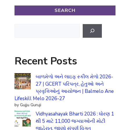
SEARCH
Search
Recent Posts
બાળમેળો અને લાઇફ સ્કીલ મેળો 2026-
27 | GCERT પરિપત્ર, હેતુઓ અને
પ્રવૃત્તિઓનું આયોજન | Balmelo Ane
Lifeskill Melo 2026-27
by Gujju Guruji
Vidhyasahayak Bharti 2026 : ધોરણ 1
થી 5 માટે 11,000 જગ્યાઓની મોટી
જાહેરાત, જાણો સંપૂર્ણ વિગત