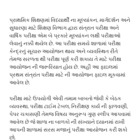
પ્રાથમિક શિક્ષણમાં વિધ્યાર્થી ના મૂલ્યાંકન, માર્ગદર્શન અને
સુધારણા માટે શિક્ષણ વિભાગ દ્વારા સંત્રાત પરીક્ષા અને
વાર્ષિક પરીક્ષા એમ બે પ્રકારે મૂલ્યાંકન લક્ષી પરીક્ષાઓ
લેવાનું નક્કી થયેલ છે. આ પરીક્ષા સમયે શાળામાં પરીક્ષા
કેન્દ્રનું સૂચારુ આયોજન થાય અને વ્યવસ્થિત રીતે
તેમજ સરળતા થી પરીક્ષા પૂર્ણ કરી શકાય તે માટે પરીક્ષા
આયોજન ની જરૂરિયાત હોય છે. અહી આ ફાઇલમાં
પ્રથમ સંત્રાંત પરીક્ષા માટે ની આયોજન ફાઇલ મૂકવામાં
આવેલ છે.
પરીક્ષા માટે ઉપયોગી એવી તમામ બાબતો જેવી કે બેઠક
વ્યવસ્થા, પરીક્ષા ટાઈમ ટેબલ, નિરીક્ષણ કાર્ય ની ફાળવણી,
પેપર ચકાસણી તેમજ વિષય અનુરૂપ ગુણ સ્લીપ આપવામાં
આવેલ છે જે શાળા ના બાળકો ની સંખ્યાને ધ્યાનમાં રાખી
આપની શાળામાં સરસ મજાનું પરીક્ષા આયોજન કરી શકો
છો.