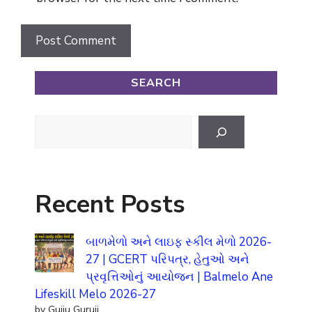
SEARCH
Search
Recent Posts
બાળમેળો અને લાઇફ સ્કીલ મેળો 2026-
27 | GCERT પરિપત્ર, હેતુઓ અને
પ્રવૃત્તિઓનું આયોજન | Balmelo Ane
Lifeskill Melo 2026-27
by Gujju Guruji